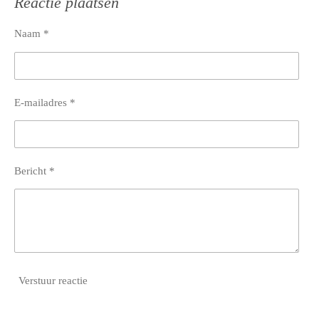
Reactie plaatsen
n
e
n
Naam *
E-mailadres *
Bericht *
Verstuur reactie