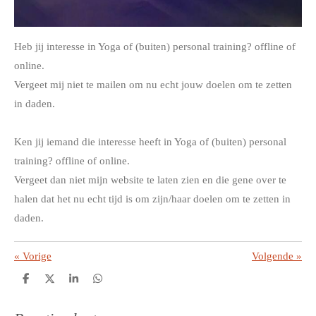
Heb jij interesse in Yoga of (buiten) personal training? offline of
online.
Vergeet mij niet te mailen om nu echt jouw doelen om te zetten
in daden.
Ken jij iemand die interesse heeft in Yoga of (buiten) personal
training? offline of online.
Vergeet dan niet mijn website te laten zien en die gene over te
halen dat het nu echt tijd is om zijn/haar doelen om te zetten in
daden.
«
Vorige
Volgende
»
D
D
S
D
e
e
h
e
l
e
a
l
e
l
r
e